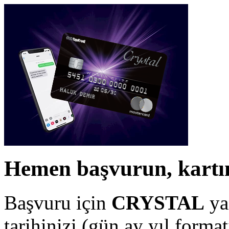
Hemen başvurun, kartın
Başvuru için
CRYSTAL
ya
tarihinizi (gün ay yıl forma