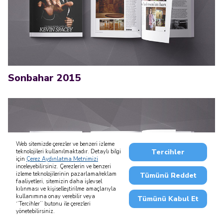
Sonbahar 2015
Web sitemizde çerezler ve benzeri izleme
Tercihler
teknolojileri kullanılmaktadır. Detaylı bilgi
için
Çerez Aydınlatma Metnimizi
inceleyebilirsiniz. Çerezlerin ve benzeri
izleme teknolojilerinin pazarlama/reklam
Tümünü Reddet
faaliyetleri, sitemizin daha işlevsel
kılınması ve kişiselleştirilme amaçlarıyla
kullanımına onay verebilir veya
Tümünü Kabul Et
‘’Tercihler’’ butonu ile çerezleri
yönetebilirsiniz.