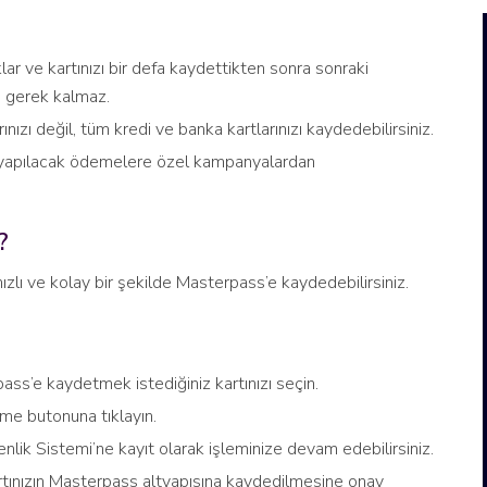
klar ve kartınızı bir defa kaydettikten sonra sonraki
ze gerek kalmaz.
zı değil, tüm kredi ve banka kartlarınızı kaydedebilirsiniz.
yapılacak ödemelere özel kampanyalardan
?
ızlı ve kolay bir şekilde Masterpass’e kaydedebilirsiniz.
ss’e kaydetmek istediğiniz kartınızı seçin.
me butonuna tıklayın.
nlik Sistemi’ne kayıt olarak işleminize devam edebilirsiniz.
rtınızın Masterpass altyapısına kaydedilmesine onay