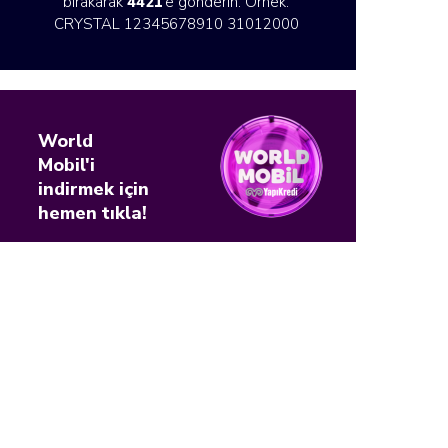
bırakarak
4421
’e gönderin. Örnek:
CRYSTAL 12345678910 31012000
World
Mobil'i
indirmek için
hemen tıkla!