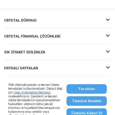
CRYSTAL DÜNYASI
CRYSTAL FİNANSAL ÇÖZÜMLERİ
SIK ZİYARET EDİLENLER
FAYDALI SAYFALAR
Web sitemizde çerezler ve benzeri izleme
Tercihler
teknolojileri kullanılmaktadır. Detaylı bilgi
için
Çerez Aydınlatma Metnimizi
0850 222 0 444
444 0 444
inceleyebilirsiniz. Çerezlerin ve benzeri
izleme teknolojilerinin pazarlama/reklam
Tümünü Reddet
faaliyetleri, sitemizin daha işlevsel
kılınması ve kişiselleştirilme amaçlarıyla
kullanımına onay verebilir veya
Tümünü Kabul Et