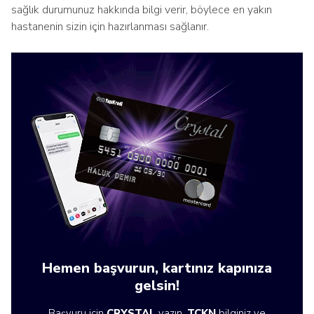
sağlık durumunuz hakkında bilgi verir, böylece en yakın
hastanenin sizin için hazırlanması sağlanır.
Hemen başvurun, kartınız kapınıza
gelsin!
Başvuru için
CRYSTAL
yazın,
TCKN
bilginiz ve