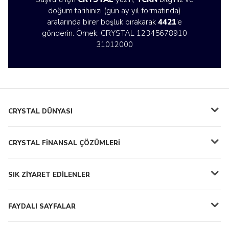
doğum tarihinizi (gün ay yıl formatında)
aralarında birer boşluk bırakarak
4421
’e
gönderin. Örnek: CRYSTAL 12345678910
31012000
CRYSTAL DÜNYASI
CRYSTAL FİNANSAL ÇÖZÜMLERİ
SIK ZİYARET EDİLENLER
FAYDALI SAYFALAR